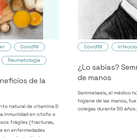
er
Covid19
Covid19
Infeccio
Reumatología
¿Lo sabías? Semm
de manos
neficios de la
Semmelweis, el médico hú
higiene de las manos, fu
nto natural de vitamina D
colegas durante 50 años.
r la inmunidad en otoño e
esos frágiles (fracturas,
ble en enfermedades