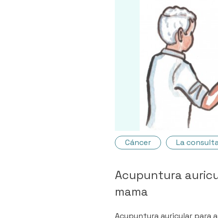
Cáncer
La consult
Acupuntura auricu
mama
Acupuntura auricular para ali