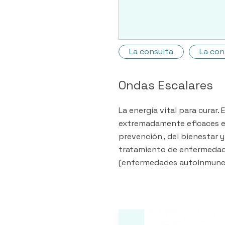
La consulta
La con
Ondas Escalares
La energía vital para curar.
extremadamente eficaces en
prevención , del bienestar 
tratamiento de enfermedad
(enfermedades autoinmunes