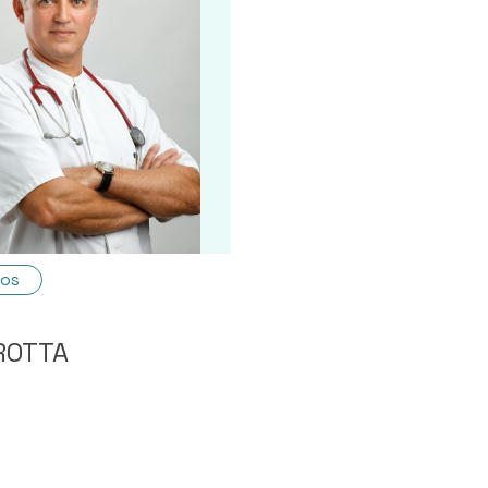
eos
ROTTA