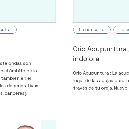
sulta
La consulta
La c
Crio Acupuntura
indolora
 Esta ondas son
 el ámbito de la
Crio Acupuntura : La acupu
y también en el
lugar de las agujas para 
es degenerativas
través de tu oreja. Nuevo
, cánceres).