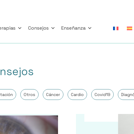
erapias
Consejos
Enseñanza
nsejos
tación
Otros
Cáncer
Cardio
Covid19
Diagn