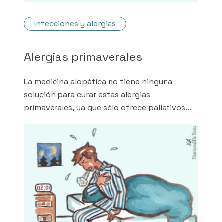
Infecciones y alergias
Alergias primaverales
La medicina alopática no tiene ninguna
solución para curar estas alergias
primaverales, ya que sólo ofrece paliativos
que tienen demasiados efectos secundarios.
La medicina del Dr. Pascal Trotta le ofrece
soluciones sostenibles, eficaces y naturales.
Esto se debe a que este medicamento trata
las causas de estas alergias primaverales: el
intestino y el hígado en particular, mediante
un tratamiento natural duradero, eficaz y sin
efectos secundarios.