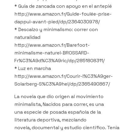
* Guía de zancada con apoyo en el antepié
http://www.amazon.fr/Guide-foulée-prise-
dappui-avant-pied/dp/2364030978/
* Descalzo y minimalismo: correr con
naturalidad
http://www.amazon.fr/Barefoot-
minimalisme-naturel-BROSSARD-
Fr%C3%A9d%C3%A9ric/dp/2851808311/
* Luz en marcha
http://www.amazon.fr/Courir-l%C3%A9ger-
Solarberg-S%C3%A9hel/dp/2365490867/
La novela que dio origen al movimiento
minimalista, Nacidos para correr, es una
una especie de posada española de la
literatura deportiva, mezclando
novela, documental y estudio científico. Tenía