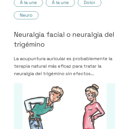
À la une
À la une
Dolor
Neuro
Neuralgia facial o neuralgia del
trigémino
La acupuntura auricular es probablemente la
terapia natural más eficaz para tratar la
neuralgia del trigémino sin efectos
secundarios. ¿Lo sabías? El trío ganador para
el alivio sin fármacos de la neuralgia facial es:
acupuntura auricular, ondas escalares y
endobioterapia.