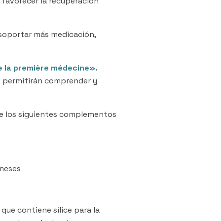
y favorecer la recuperación
 soportar más medicación,
te la première médecine».
 le permitirán comprender y
e los siguientes complementos
 meses
que contiene sílice para la