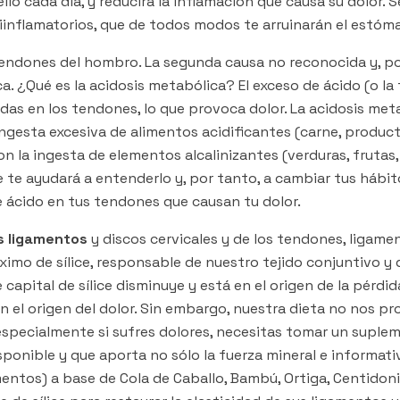
lo cada día, y reducirá la inflamación que causa su dolor. S
inflamatorios, que de todos modos te arruinarán el estóma
endones del hombro. La segunda causa no reconocida y, por
. ¿Qué es la acidosis metabólica? El exceso de ácido (o la 
das en los tendones, lo que provoca dolor. La acidosis met
ingesta excesiva de alimentos acidificantes (carne, product
on la ingesta de elementos alcalinizantes (verduras, frutas, 
e te ayudará a entenderlo y, por tanto, a cambiar tus hábit
 ácido en tus tendones que causan tu dolor.
os ligamentos
y discos cervicales y de los tendones, ligame
mo de sílice, responsable de nuestro tejido conjuntivo y de
e capital de sílice disminuye y está en el origen de la pérdi
 el origen del dolor. Sin embargo, nuestra dieta no nos prop
especialmente si sufres dolores, necesitas tomar un supleme
isponible y que aporta no sólo la fuerza mineral e informat
entos) a base de Cola de Caballo, Bambú, Ortiga, Centidonia