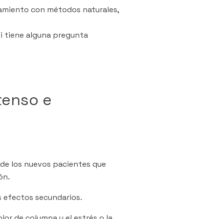
tamiento con métodos naturales,
i tiene alguna pregunta
ntenso e
a de los nuevos pacientes que
ón.
us efectos secundarios.
olor de columna y el estrés o la