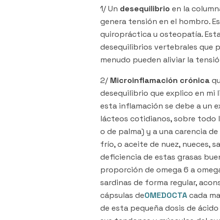
1/ Un
desequilibrio
en la column
genera tensión en el hombro. Es
quiropráctica u osteopatía. Esta
desequilibrios vertebrales que 
menudo pueden aliviar la tensió
2/
Microinflamación crónica
qu
desequilibrio que explico en mi
esta inflamación se debe a un 
lácteos cotidianos, sobre todo l
o de palma) y a una carencia de
frío, o aceite de nuez, nueces,
deficiencia de estas grasas bue
proporción de omega 6 a omega 
sardinas de forma regular, acon
cápsulas de
OMEDOCTA
cada mañ
de esta pequeña dosis de ácido 