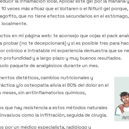
educir la inflamación local. Aplicar este gel por la mañana
s 10 veces más eficaz que el Voltaren o el Nifluril gel porqu
rpagofito, que no tiene efectos secundarios en el estómago,
d localmente.
ctos en mi página web: te aconsejo que cojas el pack anal
 probar (no te decepcionará) y si es posible tres para hac
lor crónico e intratable mi experiencia demuestra que se n
n profundidad y a largo plazo y muy buenos resultados.
n solo paquete de analgésicos durante un mes.
entos dietéticos, cambios nutricionales y
áctica y/o osteopatía alivia el 80% del dolor en el
 meses, sin antiinflamatorios químicos,
los que hay resistencia a estos métodos naturales
asivos como la infiltración, seguida de cirugía.
s por un médico especialista, radiólogo y