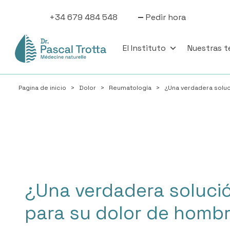
+34 679 484 548
Pedir hora
El Instituto
Nuestras t
Pagina de inicio
>
Dolor
>
Reumatología
>
¿Una verdadera soluc
¿Una verdadera solució
para su dolor de homb