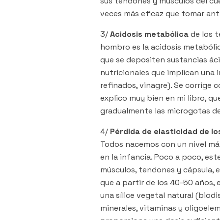
sus tendones y músculos del cuel
veces más eficaz que tomar anti
3/
Acidosis metabólica
de los t
hombro es la acidosis metabólica
que se depositen sustancias áci
nutricionales que implican una 
refinados, vinagre). Se corrige c
explico muy bien en mi libro, qu
gradualmente las microgotas de
4/
Pérdida de elasticidad de l
Todos nacemos con un nivel máxi
en la infancia. Poco a poco, est
músculos, tendones y cápsula, en
que a partir de los 40-50 años, 
una sílice vegetal natural (biod
minerales, vitaminas y oligoelem