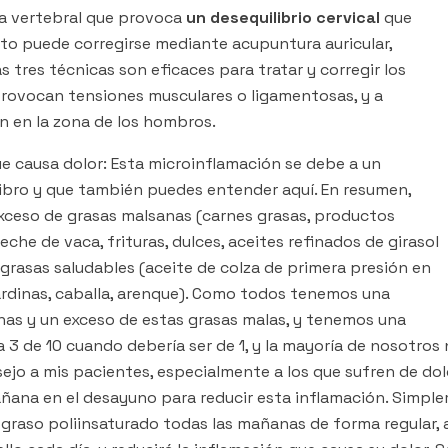
a vertebral que provoca
un desequilibrio cervical
que
to puede corregirse mediante acupuntura auricular,
s tres técnicas son eficaces para tratar y corregir los
provocan tensiones musculares o ligamentosas, y a
n en la zona de los hombros.
e causa dolor: Esta microinflamación se debe a un
 libro y que también puedes entender aquí. En resumen,
exceso de grasas malsanas (carnes grasas, productos
eche de vaca, frituras, dulces, aceites refinados de girasol
 grasas saludables (aceite de colza de primera presión en
 sardinas, caballa, arenque). Como todos tenemos una
nas y un exceso de estas grasas malas, y tenemos una
3 de 10 cuando debería ser de 1, y la mayoría de nosotro
sejo a mis pacientes, especialmente a los que sufren de d
ana en el desayuno para reducir esta inflamación. Simp
graso poliinsaturado todas las mañanas de forma regular, 