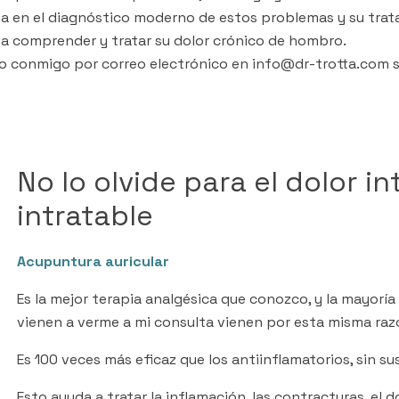
a en el diagnóstico moderno de estos problemas y su tra
a comprender y tratar su dolor crónico de hombro.
 conmigo por correo electrónico en info@dr-trotta.com s
No lo olvide para el dolor i
intratable
Acupuntura auricular
Es la mejor terapia analgésica que conozco, y la mayorí
vienen a verme a mi consulta vienen por esta misma raz
Es 100 veces más eficaz que los antiinflamatorios, sin s
Esto ayuda a tratar la inflamación, las contracturas, el d