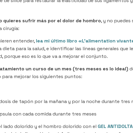
 de sílice para restaurar la elasticidad de sus ligamentos 
no quieres sufrir más por el dolor de hombro
, y no puedes
a cirugía:
uieren entender,
lea mi último libro «L’alimentation vivan
dieta para la salud, e identificar las líneas generales que
, porque eso es lo que va a mejorar el conjunto.
tratamiento un curso de un mes (tres meses es lo ideal)
d
o para mejorar los siguientes puntos:
dosis de tapón por la mañana y por la noche durante tres
psula con cada comida durante tres meses
el lado dolorido y el hombro dolorido con el
GEL ANTIDOLTA