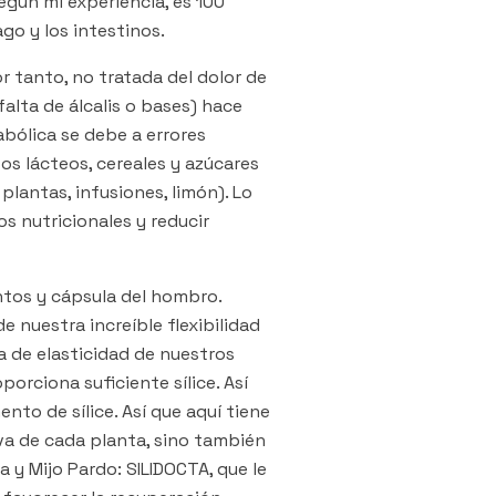
egún mi experiencia, es 100
go y los intestinos.
 tanto, no tratada del dolor de
falta de álcalis o bases) hace
abólica se debe a errores
os lácteos, cereales y azúcares
plantas, infusiones, limón). Lo
os nutricionales y reducir
ntos y cápsula del hombro.
 nuestra increíble flexibilidad
da de elasticidad de nuestros
orciona suficiente sílice. Así
nto de sílice. Así que aquí tiene
iva de cada planta, sino también
 y Mijo Pardo: SILIDOCTA, que le