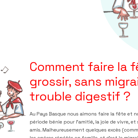
Comment faire la f
grossir, sans migra
trouble digestif ?
Au Pays Basque nous aimons faire la fête et n
période bénie pour l’amitié, la joie de vivre, e
amis. Malheureusement quelques excès (comme
les apéros répétés en famille, et c’est la migra