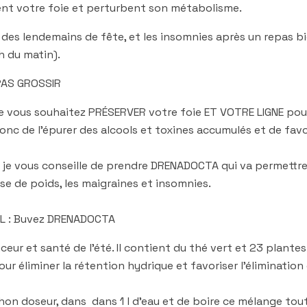
rgent votre foie et perturbent son métabolisme.
e des lendemains de fête, et les insomnies après un repas b
h du matin).
PAS GROSSIR
que vous souhaitez PRÉSERVER votre foie ET VOTRE LIGNE pou
 donc de l’épurer des alcools et toxines accumulés et de favor
s, je vous conseille de prendre DRENADOCTA qui va permettre
se de poids, les maigraines et insomnies.
L : Buvez DRENADOCTA
nceur et santé de l’été. Il contient du thé vert et 23 plantes
our éliminer la rétention hydrique et favoriser l’élimination
chon doseur, dans dans 1 l d’eau et de boire ce mélange tou