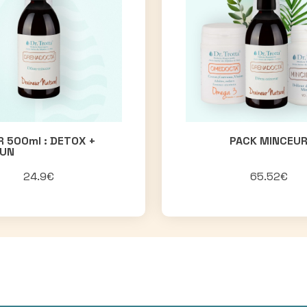
 500ml : DETOX +
PACK MINCEU
EUN
24.9€
65.52€