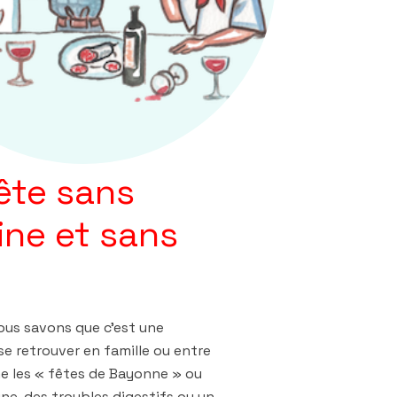
ête sans
ine et sans
ous savons que c’est une
t se retrouver en famille ou entre
 les « fêtes de Bayonne » ou
ine, des troubles digestifs ou un