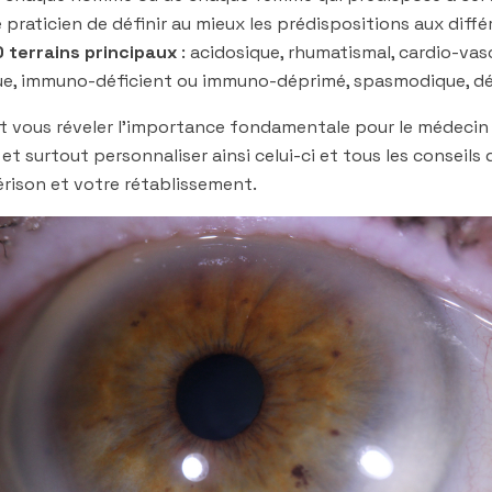
 praticien de définir au mieux les prédispositions aux dif
0 terrains principaux
: acidosique, rhumatismal, cardio-vasc
ique, immuno-déficient ou immuno-déprimé, spasmodique, dé
nt vous réveler l’importance fondamentale pour le médecin
et surtout personnaliser ainsi celui-ci et tous les conseil
uérison et votre rétablissement.