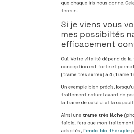
que chaque iris nous donne. Cel
terrain.
Si je viens vous v
mes possibiltés na
efficacement cont
Oui. Votre vitalité dépend de la t
conception est forte et permet 
(trame très serrée) à 4 (trame tr
Un exemple bien précis, lorsqu’
traitement naturel avant de pas
la trame de celui ci et la capac
Ainsi une
trame très lâche
(pho
faible, fera que mon traitement
adaptés , l
‘
endo-bio-thérapie
p