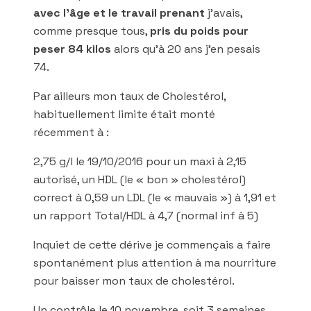
avec l’âge et le travail prenant
j’avais,
comme presque tous,
pris du poids pour
peser 84 kilos
alors qu’à 20 ans j’en pesais
74.
Par ailleurs mon taux de Cholestérol,
habituellement limite était monté
récemment à :
2,75 g/l le 19/10/2016 pour un maxi à 2,15
autorisé, un HDL (le « bon » cholestérol)
correct à 0,59 un LDL (le « mauvais ») à 1,91 et
un rapport Total/HDL à 4,7 (normal inf à 5)
Inquiet de cette dérive je commençais a faire
spontanément plus attention à ma nourriture
pour baisser mon taux de cholestérol.
Un contrôle le 10 novembre, soit 3 semaines