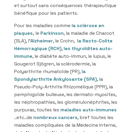
et surtout sans conséquences thérapeutique
bénéfique pour les patients.
Pour les maladies comme
la sclérose en
plaques,
le
Parkinson
, la maladie de Charcot
(SLA), l’
Alzheimer
, le Crohn,
la Recto-Colite
Hémorragique (RCH)
,
les thyroïdites auto-
immune
, le diabète auto-immun, le lupus, le
Gougerot Sjögren, la sclérodermie, la
Polyarthrite rhumatoïde (PR),
la
Spondylarthrite Ankylosante (SPA)
, la
Pseudo-Poly-Arthrite Rhizomélique (PPR), la
pemphigoïde bulleuse, les dermato-myosites,
les néphropathies, les glomérulonéphrites, les
purpuras, toutes les
maladies auto-immunes
..etc..de
nombreux cancers
, bref toutes les
maladies compliquées de la Médecine Interne,